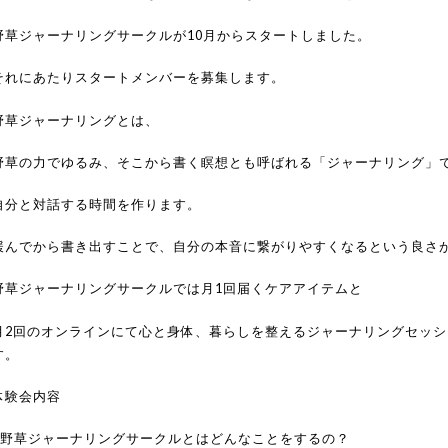
野草ジャーナリングサークルが10月からスタートしました。
それにあたりスタートメンバーを募集します。
野草ジャーナリングとは、
野草の力でゆるみ、そこから書く瞑想とも呼ばれる「ジャーナリング」
自分と対話する時間を作ります。
緩んでから書き出すことで、自分の本音に繋がりやすくなるという良さ
野草ジャーナリングサークルでは月1回届くケアアイテムと
月2回のオンラインにて心と身体、暮らしを整えるジャーナリングセッシ
す。
体験会内容
●野草ジャーナリングサークルとはどんなことをするの？