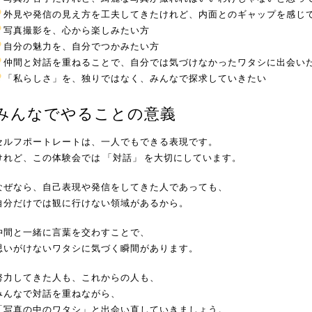
外見や発信の見え方を工夫してきたけれど、内面とのギャップを感じ
写真撮影を、心から楽しみたい方
自分の魅力を、自分でつかみたい方
仲間と対話を重ねることで、自分では気づけなかったワタシに出会い
「私らしさ」を、独りではなく、みんなで探求していきたい
みんなでやることの意義
セルフポートレートは、一人でもできる表現です。
けれど、この体験会では 「対話」 を大切にしています。
なぜなら、自己表現や発信をしてきた人であっても、
自分だけでは観に行けない領域があるから。
仲間と一緒に言葉を交わすことで、
思いがけないワタシに気づく瞬間があります。
努力してきた人も、これからの人も、
みんなで対話を重ねながら、
「写真の中のワタシ」と出会い直していきましょう。