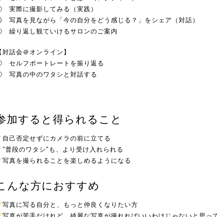
② 実際に撮影してみる（実践）
③ 写真を見ながら「今の自分をどう感じる？」をシェア（対話）
④ 繰り返し観ていけるサロンのご案内
【対話会＠オンライン】
① セルフポートレートを振り返る
② 写真の中のワタシと対話する
参加すると得られること
自己否定せずにカメラの前に立てる
“普段のワタシ”も、より受け入れられる
写真を撮られることを楽しめるようになる
こんな方におすすめ
写真に写る自分と、もっと仲良くなりたい方
写真が苦手だけれど、綺麗な写真が撮れればいいわけじゃないと思っ