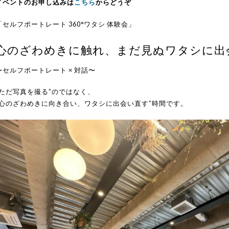
イベントのお申し込みは
こちら
からどうぞ
「セルフポートレート 360°ワタシ 体験会」
心のざわめきに触れ、まだ見ぬワタシに出
〜セルフポートレート × 対話〜
“ただ写真を撮る”のではなく、
“心のざわめきに向き合い、ワタシに出会い直す”時間です。