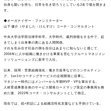
自身も願いを持ち、日常を生き切ろうとしている2名で場を開きま
す。
◆オーガナイザー・ファシリテーター
山下 健介（やました・けんすけ）コーチ・コンサルタント
中央大学法学部法律学科卒。大学時代、裁判傍聴をする中で、起
きてしまう出来事の奥にある人間関係、
それを生み出す社会の側を自分はあまりに知らないと感じて、
2006年に人や組織に働きかける事業を営むリクルートマネジメン
トソリューションズに新卒で入社。
以来、採用・営業組織強化：働き方改革などのコンサルティン
グ、1on1やコーチングサービスの企画開発に従事し、
マネジャー時代にはメンバーから半期MVP・VPを輩出する。
人材育成事業全体のサービス開発ロードマップ策定の事務局を務
めた後、2022年コーチ・コンサルタントとして独立。
現在では、絵×対話による組織活性化支援なども手掛けている。