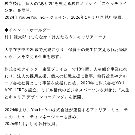
独立後は、個人の“あり方”を整える独自メソッド 「スケッチライ
ン®」 を展開。
2024年YoubeYou inc.へジョイン。2026年1月より同 執行役員。
◆イベント・ホールダー
村中 謙太郎（むらなか・けんたろう）キャリアコーチ
大学在学中の20歳で父親になり、保育士の先生に支えられた経験
から、人を支える仕事を志す。
株式会社クイック（東証プライム）で18年間、人材紹介事業に携
わり、法人の採用支援、個人の転職支援に従事。執行役員やグル
ープ会社社長として事業を統括した後、2023年に株式会社YOU
ARE HEREを設立。ミドル世代のビジネスパーソンを対象に『人生
とキャリア デザインコーチング』を展開。
2024年より、You be You株式会社が運営するアトリアコミュニテ
ィのコミュニティマネージャーも務め、
2026年1月より同 執行役員。