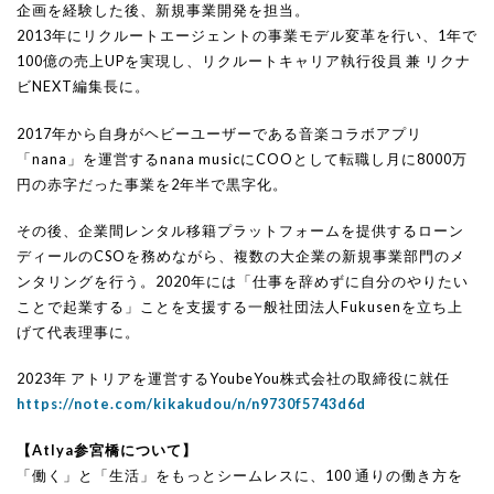
企画を経験した後、新規事業開発を担当。
2013年にリクルートエージェントの事業モデル変革を行い、1年で
100億の売上UPを実現し、リクルートキャリア執行役員 兼 リクナ
ビNEXT編集長に。
2017年から自身がヘビーユーザーである音楽コラボアプリ
「nana」を運営するnana musicにCOOとして転職し月に8000万
円の赤字だった事業を2年半で黒字化。
その後、企業間レンタル移籍プラットフォームを提供するローン
ディールのCSOを務めながら、複数の大企業の新規事業部門のメ
ンタリングを行う。2020年には「仕事を辞めずに自分のやりたい
ことで起業する」ことを支援する一般社団法人Fukusenを立ち上
げて代表理事に。
2023年 アトリアを運営するYoubeYou株式会社の取締役に就任
https://note.com/kikakudou/n/n9730f5743d6d
【Atlya参宮橋について】
「働く」と「生活」をもっとシームレスに、100 通りの働き方を