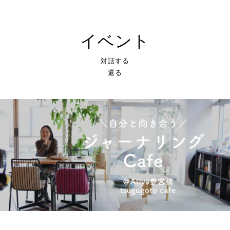
イベント
対話する
還る