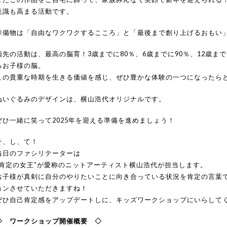
意識も高まる活動です。
準備物は「自由なワクワクするこころ」と「最後まで創り上げるおもい
指先の活動は、最高の脳育！3歳までに80％、6歳までに90％、12歳まで
るお子様の脳。
この貴重な時期を生きる価値を感じ、ぜひ豊かな体験の一つになったら
ぬいぐるみのデザインは、横山浩代オリジナルです。
ぜひ一緒に笑って2025年を迎える準備を進めましょう！
そ、し、て！
当日のファシリテーターは
“肯定の女王”が愛称のニットアーティスト横山浩代が担当します。
お子様が真剣に自分のやりたいことに向き合っている状況を肯定の言葉
ョンさせていただきますね！
ぜひ自己肯定感をアップデートしに、キッズワークショップにいらして
◇ ワークショップ開催概要 ◇