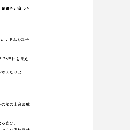
と創造性が育つキ
ぬいぐるみを親子
で5年目を迎え
を考えたりと
期の脳の土台形成
なる喜び、
！そんな家族貢献