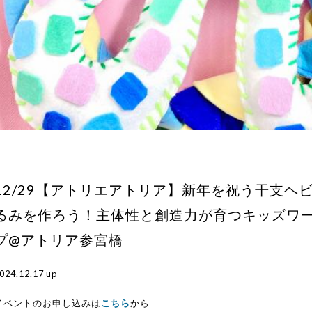
12/29【アトリエアトリア】新年を祝う干支ヘ
るみを作ろう！主体性と創造力が育つキッズワ
プ@アトリア参宮橋
024.12.17 up
イベントのお申し込みは
こちら
から