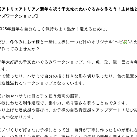
【アトリエアトリア／新年を祝う干支蛇のぬいぐるみを作ろう！主体性
ッズワークショップ】
2025年新年を自分らしく気持ちよく温かく迎えるために、
ぜひ、冬休みにお子様と一緒に世界に一つだけのオリジナル”ヘビ
”の
で作ってみませんか？
毎年大好評の干支ぬいぐるみワークショップ。牛、虎、兎、龍、巳と今年
ます。
針で縫ったり、ハサミで自分の描く好きな形を切り取ったり、色の配置
創造性溢れるワークショップとなっています。
縫い物やハサミは目と手を使う最高の脳育。
多岐にわたる制作過程で、集中力、粘り強さを養うこともできます。
作り上げた達成感や喜びは、お子様の自己肯定感をアップデート！幼少
にもつながります。
モノづくりが好きなお子様にとっては、自身が丁寧に作ったものが形に
またこの作品をご自宅に飾って、家族みんなで笑顔で新年を迎えられる